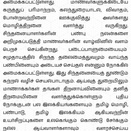
அமைக்கப்பட்டுள்ளது. மாணவர்களுக்கிடையே
கருத்துப் பரிமாற்றம், கலந்துரையாடல், விவாதம்,
போன்றவற்றினை ஊக்குவித்து அவர்களது
மொழித்திறனை வளர்த்து வருகிறது.
சிந்தனையாளர்களின் பண்பு நலன்களை
அறிமுகப்படுத்தி மாணவர்களின் வாழ்வினில் வளம்
பெறச் செய்கின்றது. படைப்பாளுமையையும்
சமுதாயத்தில் சிறந்த தலைமைத்துவமும் வாய்ந்த
பண்பினையும் அடையச் செய்தல் என்னும் நோக்கில்
அமைக்கப்பட்டுள்ளது. இது சிந்தனையைத் தூண்டும்
கற்றல் வழிச் செயல்பாடாகும். ஆய்வுத் துறையிலும்
மாணாக்கர்கள் தங்கள் திறனாய்வினையும் தனித்
திறமையினை வளர்த்துக்கொள்ளும் புதிய
நோக்குடன் பல இலக்கியங்களையும் தமிழ் மொழி,
பண்பாடு, தமிழ் இலக்கியம் ஆகியவற்றின்
உயர்சிறப்புகளை உலகெங்கும் கொண்டு சேர்க்கும்
நல்ல ஆய்வாளர்களாவும் வளரச்செய்ய